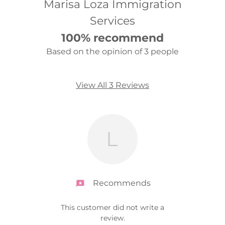
Marisa Loza Immigration
Services
100% recommend
Based on the opinion of 3 people
View All 3 Reviews
L
Recommends
ONA
"Son
This customer did not write a
DA A
Maris
review.