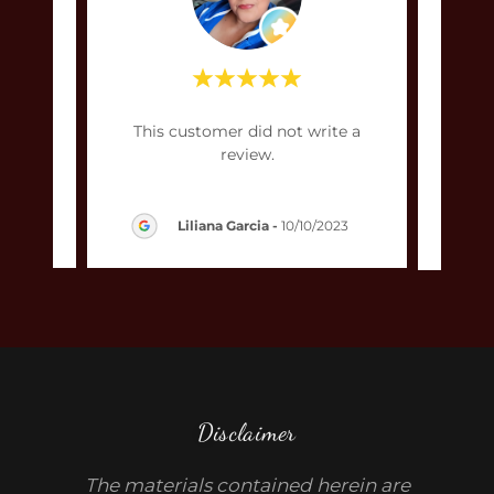
te a
This customer did not write a
Thi
review.
023
Liliana Garcia
-
10/10/2023
Disclaimer
The materials contained herein are